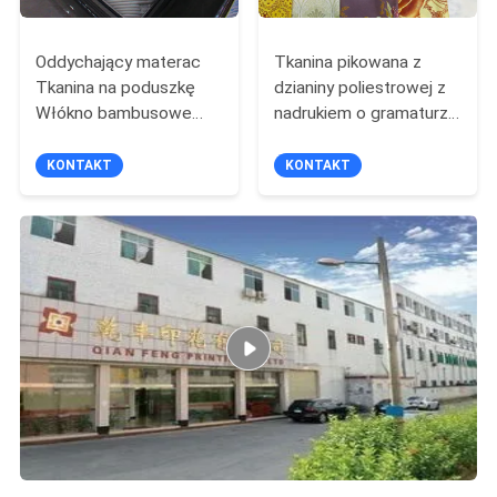
Oddychający materac
Tkanina pikowana z
Tkanina na poduszkę
dzianiny poliestrowej z
Włókno bambusowe
nadrukiem o gramaturze
Grafen Warstwa
120 g / m2
powietrzna Dzianina
KONTAKT
KONTAKT
żakardowa Pamięć