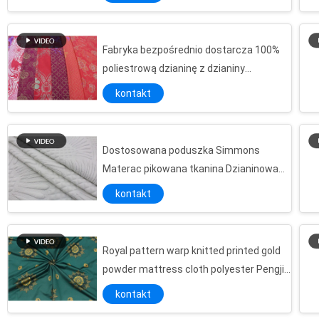
Fabryka bezpośrednio dostarcza 100%
poliestrową dzianinę z dzianiny
osnowowej z nadrukiem, tkaninę z
kontakt
nadrukiem w złotym proszku
Dostosowana poduszka Simmons
Materac pikowana tkanina Dzianinowa
żakardowa przędza barwiona lateksem
kontakt
Royal pattern warp knitted printed gold
powder mattress cloth polyester Pengji
fabric
kontakt