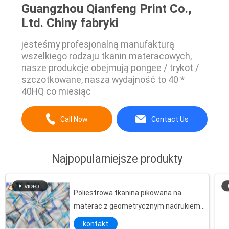
Guangzhou Qianfeng Print Co.,
Ltd. Chiny fabryki
jesteśmy profesjonalną manufakturą
wszelkiego rodzaju tkanin materacowych,
nasze produkcje obejmują pongee / trykot /
szczotkowane, nasza wydajność to 40 *
40HQ co miesiąc
Call Now
Contact Us
Najpopularniejsze produkty
Poliestrowa tkanina pikowana na
materac z geometrycznym nadrukiem
55 g / m2
kontakt