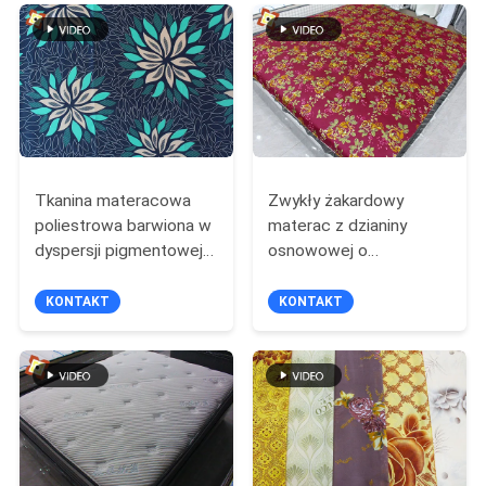
dekoracja domu,
O
pokrowiec na sofę,
bezpośrednio z fabryki
WYCENĘ
SITEMAP
PRIVACY
Tkanina materacowa
Zwykły żakardowy
poliestrowa barwiona w
materac z dzianiny
POLICY
dyspersji pigmentowej
osnowowej o
Niestandardowa
szerokości 200 cm
drukowana
wodoodporny
KONTAKT
KONTAKT
szczotkowana