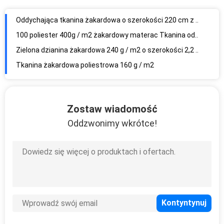
Oddychająca tkanina żakardowa o szerokości 220 cm z atestem SGS
100 poliester 400g / m2 żakardowy materac Tkanina odporna na rozdarcie
Zielona dzianina żakardowa 240 g / m2 o szerokości 2,2 m na materac
Tkanina żakardowa poliestrowa 160 g / m2
Dzianina żakardowa 200g / m2
Dzianina żakardowa 300g / m2, dzianina elastyczna o szerokości 230 cm
Tkanina materacowa o szerokości 2,4 m, antystatyczna tkana tkanina poliestrowa
Zostaw wiadomość
Wodoodporna dzianina żakardowa o gramaturze 240 g / m2 z wzorem kwiatowym
Oddzwonimy wkrótce!
Wodoodporny tkany materac żakardowy 180g / m2 o szerokości 220 cm
100% poliester 160g / m2 żakardowa dzianina odporna na kurz
2,2 m szerokości 240 g / m2 żakardowej dzianiny materacowej z różowym wzorem
Oddychająca tkanina poliestrowa żakardowa 160 g / m2 na pokrowiec na materac
Odporna na zmarszczki dzianina żakardowa, tkana tkanina poliestrowa 400g / m2 100
Wodoodporna zwykła dzianina poliestrowa o gramaturze 240 g / m2 Certyfikat SGS
Tkanina żakardowa poliestrowa żakardowa RoHS Anti Tear ze wzorem liścia