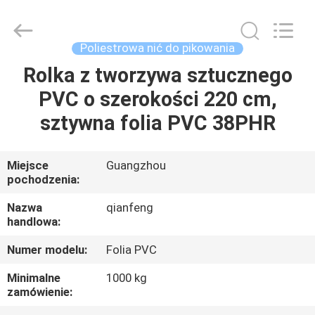
pikowania
o
wysokiej
wytrzymałości
na
Poliestrowa nić do pikowania
rozciąganie
dostawca.
Copyright
Rolka z tworzywa sztucznego
DOM
©
2021
PVC o szerokości 220 cm,
-
2025
mattressquiltingfabric.com.
PRODUKTY
sztywna folia PVC 38PHR
All
Rights
Reserved.
Developed
by
POKAZ
Miejsce
Guangzhou
ECER
pochodzenia:
VR
Nazwa
qianfeng
handlowa:
O
Numer modelu:
Folia PVC
NAS
Minimalne
1000 kg
zamówienie:
WYCIECZKA