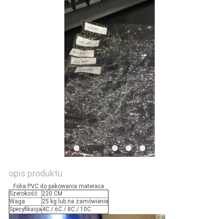
AKTUALNOŚCI
opis produktu
Folia PVC do pakowania materaca
Szerokość
220 CM
Waga
25 kg lub na zamówienie
Specyfikacja
4C / 6C / 8C / 10C