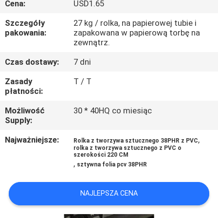
Cena:
USD1.65
PO
FABRYCE
Szczegóły
27 kg / rolka, na papierowej tubie i
pakowania:
zapakowana w papierową torbę na
zewnątrz.
KONTROLA
Czas dostawy:
7 dni
JAKOŚCI
Zasady
T / T
płatności:
SKONTAKTUJ
Możliwość
30 * 40HQ co miesiąc
SIĘ
Supply:
Z
Najważniejsze:
,
Rolka z tworzywa sztucznego 38PHR z PVC
NAMI
rolka z tworzywa sztucznego z PVC o
szerokości 220 CM
,
sztywna folia pcv 38PHR
POPROSIĆ
NAJLEPSZA CENA
O
WYCENĘ