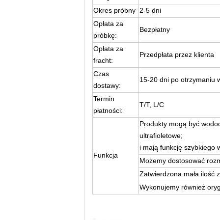
Okres próbny
2-5 dni
Opłata za
Bezpłatny
próbkę:
Opłata za
Przedpłata przez klienta
fracht:
Czas
15-20 dni po otrzymaniu 
dostawy:
Termin
T/T, L/C
płatności:
Produkty mogą być wodoo
ultrafioletowe;
i mają funkcję szybkiego 
Funkcja
Możemy dostosować rozmi
Zatwierdzona mała ilość 
Wykonujemy również oryg