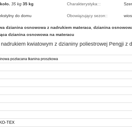
koło.
35 kg
35 kg
Charakterystyka:::
Sze
ekstylny do domu
Obowiązujący sezon::
wios
owa dzianina osnowowa z nadrukiem materaca
,
dzianina osnowowa
ąca dzianina osnowowa na materacu
 nadrukiem kwiatowym z dzianiny poliestrowej Pengji z 
ninowa pozłacana tkanina proszkowa
EKO-TEX