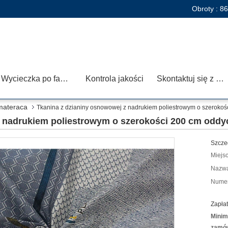
Obroty :
86
Wycieczka po fabryce
Kontrola jakości
Skontaktuj się z nami
materaca
Tkanina z dzianiny osnowowej z nadrukiem poliestrowym o szerokoś
z nadrukiem poliestrowym o szerokości 200 cm oddy
Szcze
Miejs
Nazwa
Numer
Zapłat
Minim
zamów