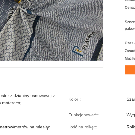
Cena:
Szcze
pakow
Czas 
Zasad
Możli
ester z dzianiny osnowowej z
Kolor::
Szar
 materaca;
Funkcjonować:::
Wyg
metrów/metrów na miesiąc
Ilość na rolkę:::
Rol