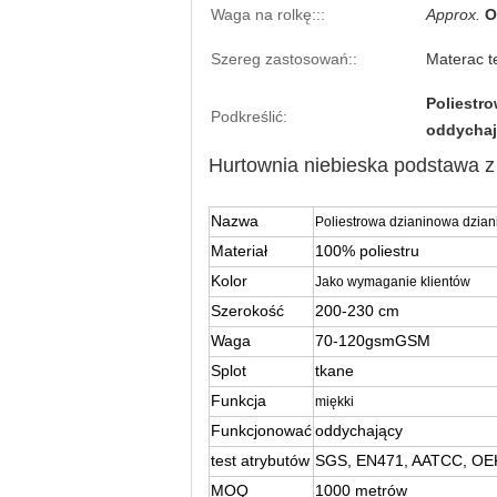
Waga na rolkę:::
Approx.
O
Szereg zastosowań::
Materac t
Poliestr
Podkreślić:
oddychaj
Hurtownia niebieska podstawa z
Nazwa
Poliestrowa dzianinowa dzia
Materiał
100% poliestru
Kolor
Jako wymaganie klientów
Szerokość
200-230 cm
Waga
70-120gsmGSM
Splot
tkane
Funkcja
miękki
Funkcjonować
oddychający
test atrybutów
SGS, EN471, AATCC, O
MOQ
1000 metrów