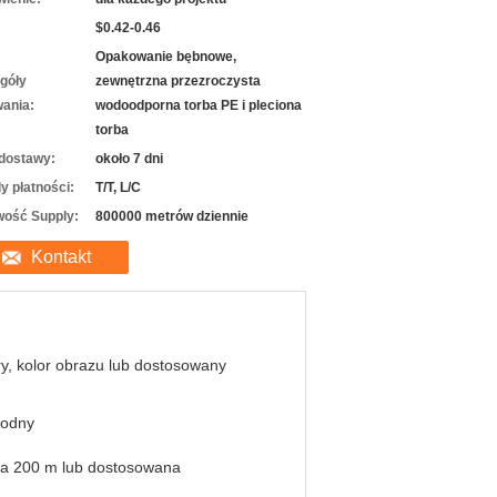
$0.42-0.46
Opakowanie bębnowe,
góły
zewnętrzna przezroczysta
ania:
wodoodporna torba PE i pleciona
torba
dostawy:
około 7 dni
y płatności:
T/T, L/C
wość Supply:
800000 metrów dziennie
Kontakt
y, kolor obrazu lub dostosowany
odny
ka 200 m lub dostosowana