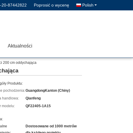
-20-87442822
Poprosić o wycenę
Polish
Aktualności
ci 200 cm oddychająca
chająca
góły Produktu:
ce pochodzenia:
GuangdongKanton (Chiny)
 handlowa:
Qianfeng
 modelu:
QF22405-1A15
a:
alne
Dostosowane od 1000 metrów
ienie:
dla każdego projektu