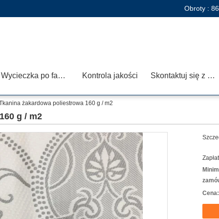
Obroty :
86
Wycieczka po fabryce
Kontrola jakości
Skontaktuj się z nami
Tkanina żakardowa poliestrowa 160 g / m2
160 g / m2
Szcze
Zapłat
Minim
zamów
Cena: