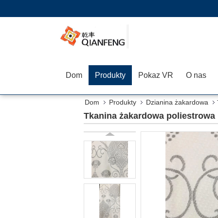
Dom
Produkty
Pokaz VR
O nas
Dom
Produkty
Dzianina żakardowa
Tkanina żakardowa poliestrowa 