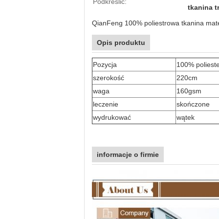
Podkreślić:
tkanina 
QianFeng 100% poliestrowa tkanina mat
Opis produktu
Pozycja
100% poliest
szerokość
220cm
waga
160gsm
leczenie
skończone
wydrukować
wątek
informacje o firmie