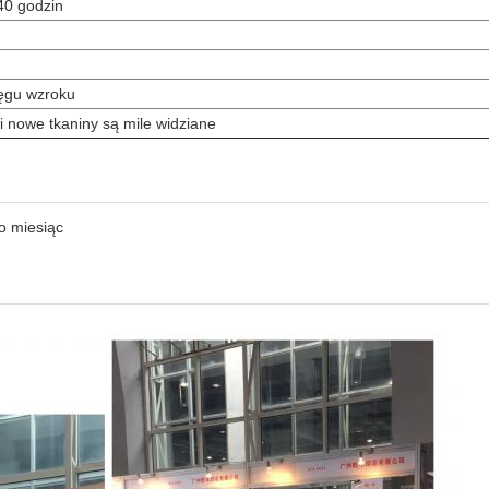
40 godzin
ięgu wzroku
i nowe tkaniny są mile widziane
o miesiąc