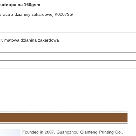
trudnopalna 160gsm
eraca z dzianiny żakardowej K00079G
er, matowa dzianina żakardowa