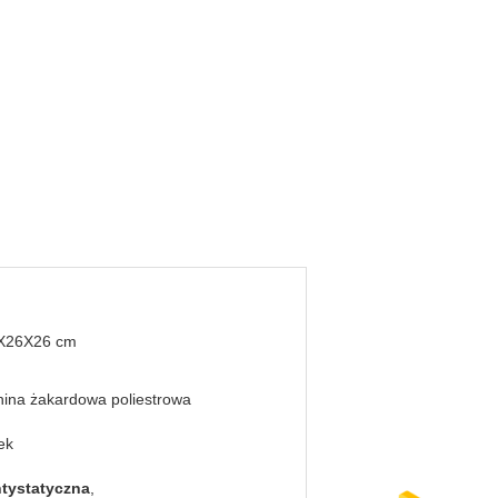
X26X26 cm
ina żakardowa poliestrowa
ek
ntystatyczna
,