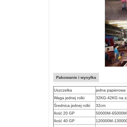
Pakowanie i wysyłka
Uszczelka
jedna papierowa 
Waga jednej rolki
32KG-42KG na z
Średnica jednej rolki
32cm
Ilość 20 GP
50000M-65000M
Ilość 40 GP
120000M-13000