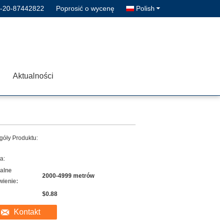
-20-87442822
Poprosić o wycenę
Polish
Aktualności
góły Produktu:
a:
alne
2000-4999 metrów
ienie:
$0.88
Kontakt