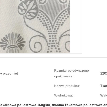
Rozmiar pojedynczego
y przedmiot
220
opakowania:
Nazwa produktu:
Tkan
Wydrukować:
Wąt
żakardowa poliestrowa 160gsm
,
tkanina żakardowa poliestrowa a